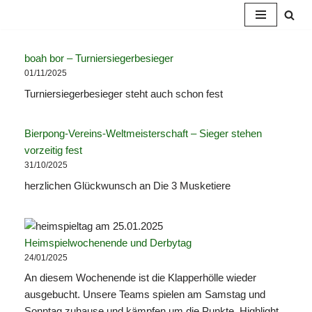
Zum
Inhalt
boah bor – Turniersiegerbesieger
springen
01/11/2025
Turniersiegerbesieger steht auch schon fest
Bierpong-Vereins-Weltmeisterschaft – Sieger stehen
vorzeitig fest
31/10/2025
herzlichen Glückwunsch an Die 3 Musketiere
Heimspielwochenende und Derbytag
24/01/2025
An diesem Wochenende ist die Klapperhölle wieder
ausgebucht. Unsere Teams spielen am Samstag und
Sonntag zuhause und kämpfen um die Punkte. Highlight