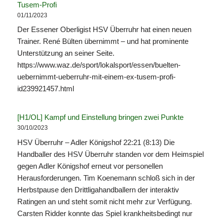
Tusem-Profi
01/11/2023
Der Essener Oberligist HSV Überruhr hat einen neuen
Trainer. René Bülten übernimmt – und hat prominente
Unterstützung an seiner Seite.
https://www.waz.de/sport/lokalsport/essen/buelten-
uebernimmt-ueberruhr-mit-einem-ex-tusem-profi-
id239921457.html
[H1/OL] Kampf und Einstellung bringen zwei Punkte
30/10/2023
HSV Überruhr – Adler Königshof 22:21 (8:13) Die
Handballer des HSV Überruhr standen vor dem Heimspiel
gegen Adler Königshof erneut vor personellen
Herausforderungen. Tim Koenemann schloß sich in der
Herbstpause den Drittligahandballern der interaktiv
Ratingen an und steht somit nicht mehr zur Verfügung.
Carsten Ridder konnte das Spiel krankheitsbedingt nur