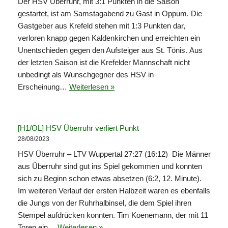
Der HSV Überruhr, mit 3:1 Punkten in die Saison
gestartet, ist am Samstagabend zu Gast in Oppum. Die
Gastgeber aus Krefeld stehen mit 1:3 Punkten dar,
verloren knapp gegen Kaldenkirchen und erreichten ein
Unentschieden gegen den Aufsteiger aus St. Tönis. Aus
der letzten Saison ist die Krefelder Mannschaft nicht
unbedingt als Wunschgegner des HSV in
Erscheinung…
Weiterlesen »
[H1/OL] HSV Überruhr verliert Punkt
28/08/2023
HSV Überruhr – LTV Wuppertal 27:27 (16:12) Die Männer
aus Überruhr sind gut ins Spiel gekommen und konnten
sich zu Beginn schon etwas absetzen (6:2, 12. Minute).
Im weiteren Verlauf der ersten Halbzeit waren es ebenfalls
die Jungs von der Ruhrhalbinsel, die dem Spiel ihren
Stempel aufdrücken konnten. Tim Koenemann, der mit 11
Toren ein…
Weiterlesen »