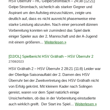
HSV Überruhr – HC Gelpe/Strombach – 24:38 (12:21)
Gelpe-Strombach, sicherlich als starker Gegner und
Aspirant um den Aufstieg einzuschätzen, zeigte uns
deutlich auf, dass es nicht ausreicht phasenweise eine
starke Leistung abzurufen. Nach einer personell dünnen
Vorbereitung konnten wir zumindest das Spiel dank
einiger Spieler aus der 2. Mannschaft und der A-Jugend
mit einem größeren…
Weiterlesen »
[D2/OL] Spielbericht HSV Gräfrath – HSV Überruhr 2
27/08/2023
HSV Gräfrath 2 – HSV Überruhr 2 28:21 (11:8) Leider war
der Oberliga-Saisonauftakt der 2. Damen des HSV
Überruhr bei der Zweitvertretung des HSV Gräfrath nicht
von Erfolg gekrönt. Mit kleinem Kader nach Solingen
gereist, waren vor dem Spiel natürlich einige
Unsicherheiten, ob das in der Vorbereitung einstudierte
auch wirklich greift. Der Start ins Spiel…
Weiterlesen »