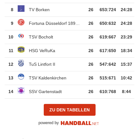
8
TV Borken
26
653
:
724
24:28
9
Fortuna Düsseldorf 1895 e.V.
26
650
:
632
24:28
10
TSV Bocholt
26
619
:
667
23:29
11
HSG VeRuKa
26
617
:
650
18:34
12
TuS Lintfort II
26
547
:
642
15:37
13
TSV Kaldenkirchen
26
515
:
671
10:42
14
SSV Gartenstadt
26
610
:
768
8:44
ZU DEN TABELLEN
powered by