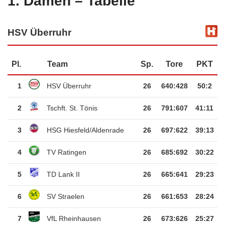
1. Damen – Tabelle
HSV Überruhr
Pl.
Team
Sp.
Tore
PKT
1
HSV Überruhr
26
640
:
428
50:2
2
Tschft. St. Tönis
26
791
:
607
41:11
3
HSG Hiesfeld/Aldenrade
26
697
:
622
39:13
4
TV Ratingen
26
685
:
692
30:22
5
TD Lank II
26
665
:
641
29:23
6
SV Straelen
26
661
:
653
28:24
7
VfL Rheinhausen
26
673
:
626
25:27