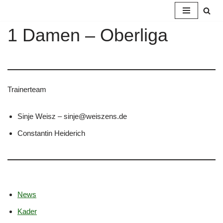
Zum
1 Damen – Oberliga
Inhalt
springen
Trainerteam
Sinje Weisz – sinje@weiszens.de
Constantin Heiderich
News
Kader