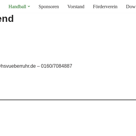
Handball
Sponsoren
Vorstand
Förderverein
Down
end
e@hsvueberruhr.de – 0160/7084887