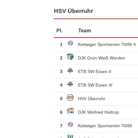
HSV Überruhr
Pl.
Team
1
Kettwiger Sportverein 70/86 II
2
DJK Grün Weiß Werden
3
ETB SW Essen II
4
ETB SW Essen III
5
HSV Überruhr
6
DJK Winfried Huttrop
7
Kettwiger Sportverein 70/86