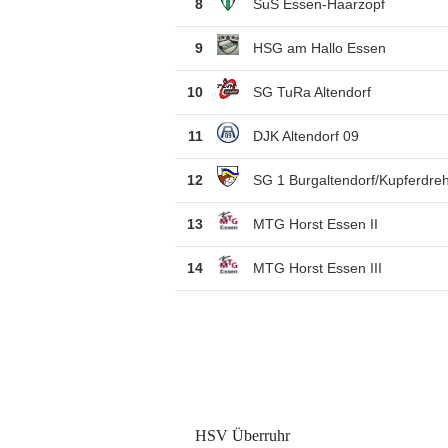
8
SuS Essen-Haarzopf
9
HSG am Hallo Essen
10
SG TuRa Altendorf
11
DJK Altendorf 09
12
SG 1 Burgaltendorf/Kupferdre
13
MTG Horst Essen II
14
MTG Horst Essen III
HSV Überruhr