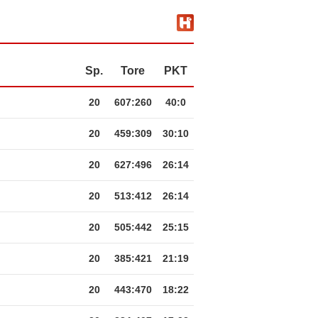
Sp.
Tore
PKT
20
607
:
260
40:0
20
459
:
309
30:10
20
627
:
496
26:14
20
513
:
412
26:14
20
505
:
442
25:15
20
385
:
421
21:19
20
443
:
470
18:22