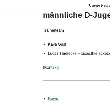
Unsere News
männliche D-Jug
Zum
Inhalt
springen
Trainerteam
Kaya Gust
Lucas Thielecke – lucas.thieleck
(
Kontakt
)
News