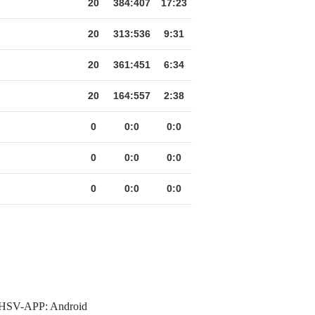
20
384
:
407
17:23
20
313
:
536
9:31
20
361
:
451
6:34
20
164
:
557
2:38
0
0
:
0
0:0
0
0
:
0
0:0
0
0
:
0
0:0
HSV-APP:
Android