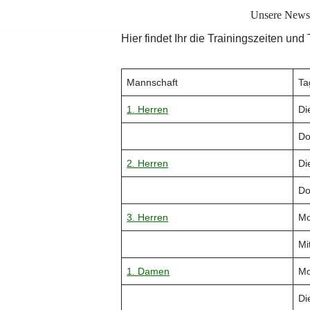
Unsere News
Zum
Hier findet Ihr die Trainingszeiten und
Inhalt
springen
Mannschaft
Ta
1. Herren
Di
Do
2. Herren
Di
Do
3. Herren
Mo
Mi
1. Damen
Mo
Di