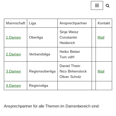
Zum
Inhalt
Mannschaft
Liga
Ansprechpartner
Kontakt
springen
Sinje Weisz
1.Damen
Oberliga
Constantin
Mail
Heiderich
Heiko Bielan
2.Damen
Verbandsliga
Tom vdH
Daniel Thein
3.Damen
Regionsoberliga
Nico Birkenstock
Mail
Oliver Scholz
4.Damen
Regionsliga
Ansprechpartner für alle Themen im Damenbereich sind: