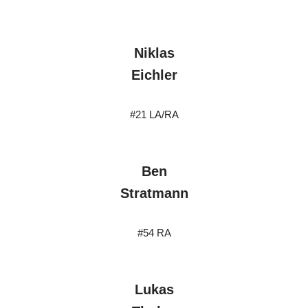
Niklas
Eichler
#21 LA/RA
Ben
Stratmann
#54 RA
Lukas