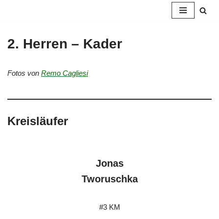
Zum
Inhalt
2. Herren – Kader
springen
Fotos von
Remo Cagliesi
Kreisläufer
Jonas
Tworuschka
#3 KM