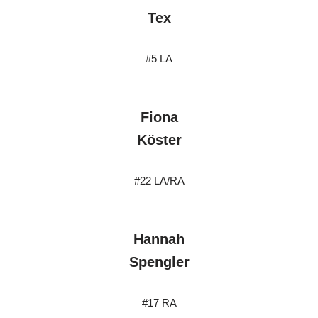
Tex
#5 LA
Fiona
Köster
#22 LA/RA
Hannah
Spengler
#17 RA