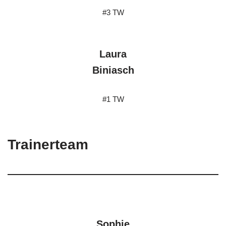
#3 TW
Laura
Biniasch
#1 TW
Trainerteam
Sophie