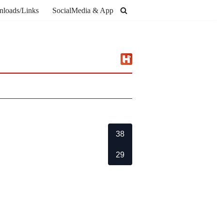
loads/Links
SocialMedia & App
38
29