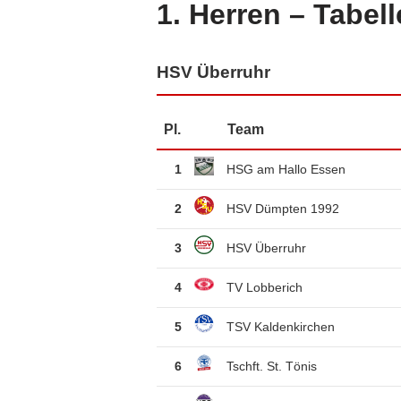
1. Herren – Tabell
HSV Überruhr
Pl.
Team
1
HSG am Hallo Essen
2
HSV Dümpten 1992
3
HSV Überruhr
4
TV Lobberich
5
TSV Kaldenkirchen
6
Tschft. St. Tönis