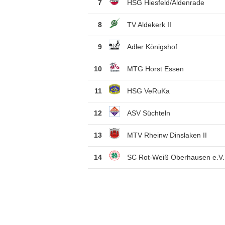
7
HSG Hiesfeld/Aldenrade
8
TV Aldekerk II
9
Adler Königshof
10
MTG Horst Essen
11
HSG VeRuKa
12
ASV Süchteln
13
MTV Rheinw Dinslaken II
14
SC Rot-Weiß Oberhausen e.V.