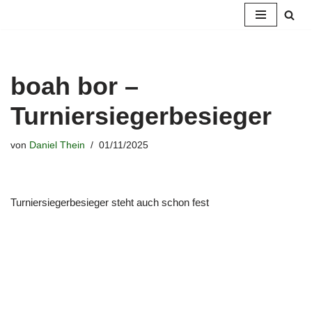
Zum
Inhalt
springen
boah bor –
Turniersiegerbesieger
von
Daniel Thein
01/11/2025
Turniersiegerbesieger steht auch schon fest