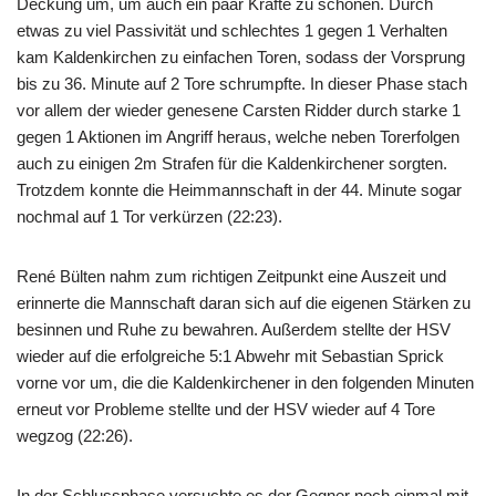
Deckung um, um auch ein paar Kräfte zu schonen. Durch
etwas zu viel Passivität und schlechtes 1 gegen 1 Verhalten
kam Kaldenkirchen zu einfachen Toren, sodass der Vorsprung
bis zu 36. Minute auf 2 Tore schrumpfte. In dieser Phase stach
vor allem der wieder genesene Carsten Ridder durch starke 1
gegen 1 Aktionen im Angriff heraus, welche neben Torerfolgen
auch zu einigen 2m Strafen für die Kaldenkirchener sorgten.
Trotzdem konnte die Heimmannschaft in der 44. Minute sogar
nochmal auf 1 Tor verkürzen (22:23).
René Bülten nahm zum richtigen Zeitpunkt eine Auszeit und
erinnerte die Mannschaft daran sich auf die eigenen Stärken zu
besinnen und Ruhe zu bewahren. Außerdem stellte der HSV
wieder auf die erfolgreiche 5:1 Abwehr mit Sebastian Sprick
vorne vor um, die die Kaldenkirchener in den folgenden Minuten
erneut vor Probleme stellte und der HSV wieder auf 4 Tore
wegzog (22:26).
In der Schlussphase versuchte es der Gegner noch einmal mit