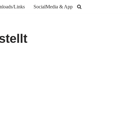
loads/Links
SocialMedia & App
tellt