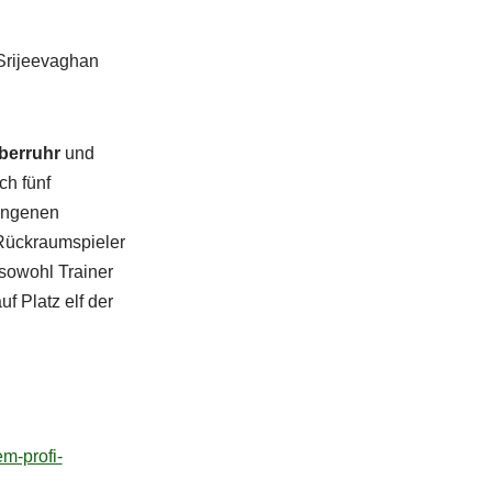
 Srijeevaghan
berruhr
und
ch fünf
angenen
Rückraumspieler
 sowohl Trainer
f Platz elf der
em-profi-