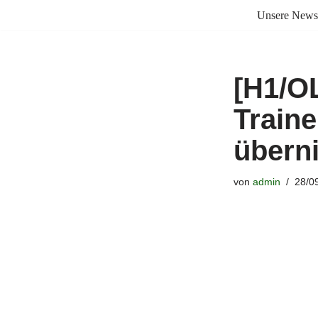
Unsere News
Zum
Inhalt
springen
[H1/OL
Traine
übern
von
admin
28/0