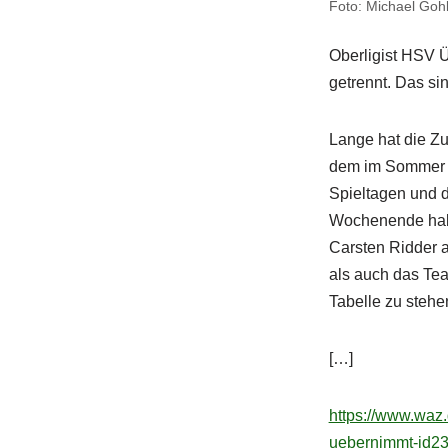
Foto: Michael Goh
Oberligist HSV Ü
getrennt. Das si
Lange hat die Z
dem im Sommer ve
Spieltagen und 
Wochenende habe
Carsten Ridder a
als auch das Team
Tabelle zu stehe
[…]
https://www.waz.d
uebernimmt-id2