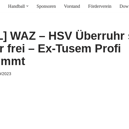
Handball
Sponsoren
Vorstand
Förderverein
Down
] WAZ – HSV Überruhr s
r frei – Ex-Tusem Profi
immt
9/2023