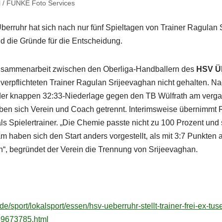
l / FUNKE Foto Services
berruhr hat sich nach nur fünf Spieltagen von Trainer Ragulan
nd die Gründe für die Entscheidung.
usammenarbeit zwischen den Oberliga-Handballern des
HSV Ü
rpflichteten Trainer Ragulan Srijeevaghan nicht gehalten. Na
der knappen 32:33-Niederlage gegen den TB Wülfrath am verg
n sich Verein und Coach getrennt. Interimsweise übernimmt 
ls Spielertrainer. „Die Chemie passte nicht zu 100 Prozent und
 haben sich den Start anders vorgestellt, als mit 3:7 Punkten au
n“, begründet der Verein die Trennung von Srijeevaghan.
e/sport/lokalsport/essen/hsv-ueberruhr-stellt-trainer-frei-ex-tus
39673785.html