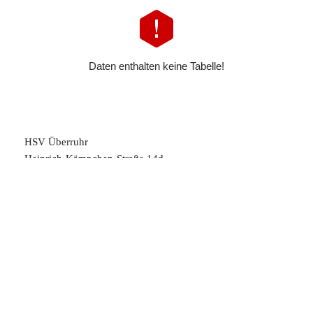
Daten enthalten keine Tabelle!
HSV Überruhr
Heinrich-Kämpchen-Straße 14d
45289 Essen
kontakt@hsvueberruhr.de
Impressum
Datenschutz
Downloads
Förderverein