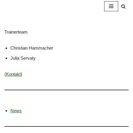
Zum
Inhalt
springen
Trainerteam
Christian Hammacher
Julia Servaty
(
Kontakt
)
News